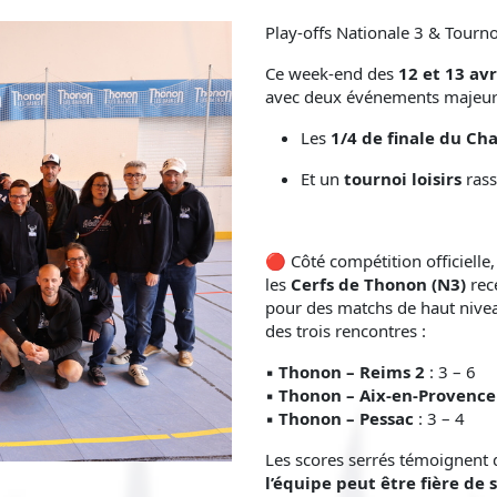
Play-offs Nationale 3 & Tourno
Ce week-end des
12 et 13 avr
avec deux événements majeu
Les
1/4 de finale du Ch
Et un
tournoi loisirs
rass
🔴 Côté compétition officielle
les
Cerfs de Thonon (N3)
rec
pour des matchs de haut niveau
des trois rencontres :
▪️
Thonon – Reims 2
: 3 – 6
▪️
Thonon – Aix-en-Provence
▪️
Thonon – Pessac
: 3 – 4
Les scores serrés témoignent de
l’équipe peut être fière de