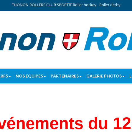
THONON ROLLERS CLUB SPORTIF Roller hockey - Roller derby
ERFS
NOS EQUIPES
PARTENAIRES
GALERIE PHOTOS
L
l
événements du 12-