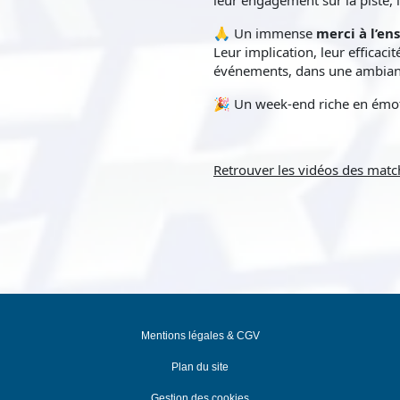
🙏 Un immense
merci à l’e
Leur implication, leur efficaci
événements, dans une ambiance
🎉 Un week-end riche en émoti
Retrouver les vidéos des matc
Mentions légales & CGV
Plan du site
Gestion des cookies