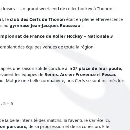
i loisirs – Un grand week-end de roller hockey à Thonon !
il
, le
club des Cerfs de Thonon
était en pleine effervescence
rs au
gymnase Jean-Jacques Rousseau
:
ampionnat de France de Roller Hockey – Nationale 3
emblant des équipes venues de toute la région.
, après une saison solide conclue à la
2ᵉ place de leur poule
,
evaient les équipes de
Reims
,
Aix-en-Provence
et
Pessac
. Malgré une belle combativité, nos Cerfs se sont inclinés lors
: 5 – 6
 la belle intensité des matchs. Si l’aventure s’arrête ici,
 son parcours
, de sa progression et de sa cohésion. Elle