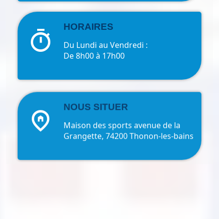
HORAIRES
timer
Du Lundi au Vendredi :
De 8h00 à 17h00
NOUS SITUER
home_pin
Maison des sports avenue de la
Grangette, 74200 Thonon-les-bains