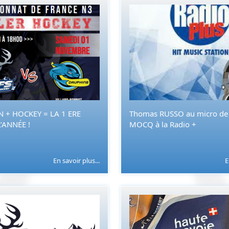
 + HOCKEY = LA 1 ERE
Thomas RUSSO au micro de 
’ANNÉE !
MOCQ à la Radio +
En savoir plus...
E