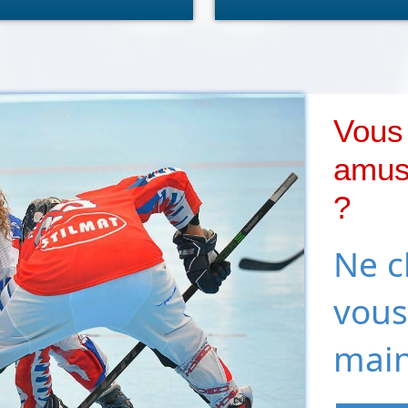
Vous 
amusa
?
Ne c
vous
main