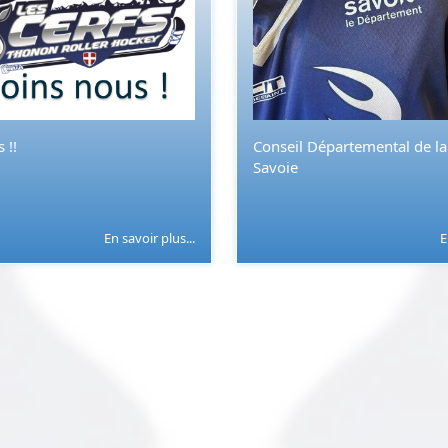
 !!
Conseil Départemental de l
Savoie
En savoir plus...
E