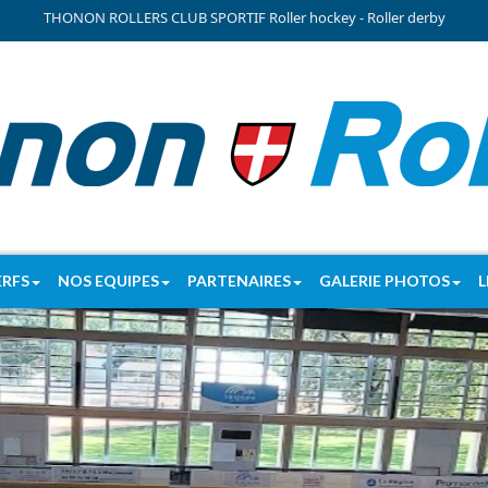
THONON ROLLERS CLUB SPORTIF Roller hockey - Roller derby
ERFS
NOS EQUIPES
PARTENAIRES
GALERIE PHOTOS
L