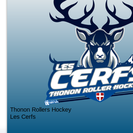
Thonon Rollers Hockey
Les Cerfs