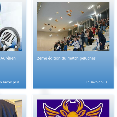
Aurélien
2ème édition du match peluches
n savoir plus...
En savoir plus...