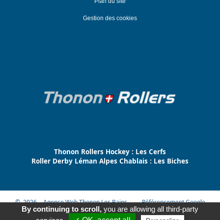
Plan du site
Gestion des cookies
Thonon Rollers Hockey : Les Cerfs
Roller Derby Léman Alpes Chablais : Les Biches
© 2026
Agence Web Thonon Les Bains
-
Référencement Google
By continuing to scroll,
you are allowing all third-party
Thonon Les Bains
Clic And Go
création site internet thonon
Appeler
E-Mail
Venir
clicandgo.com