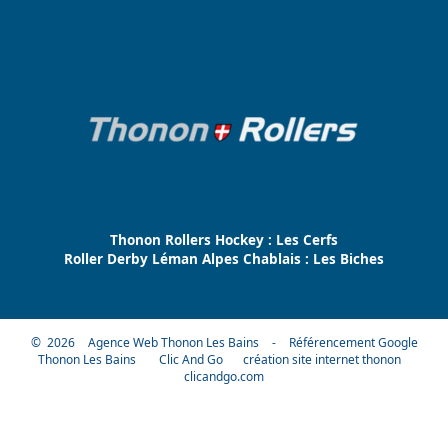
Thonon Rollers Hockey : Les Cerfs
Roller Derby Léman Alpes Chablais : Les Biches
© 2026
Agence Web Thonon Les Bains
-
Référencement Google
Thonon Les Bains
Clic And Go
création site internet thonon
clicandgo.com