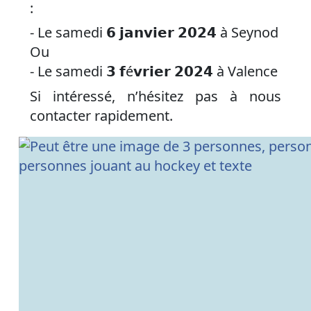
:
- Le samedi 𝟲 𝗷𝗮𝗻𝘃𝗶𝗲𝗿 𝟮𝟬𝟮𝟰 à Seynod
Ou
- Le samedi 𝟯 𝗳é𝘃𝗿𝗶𝗲𝗿 𝟮𝟬𝟮𝟰 à Valence
Si intéressé, n’hésitez pas à nous
contacter rapidement.