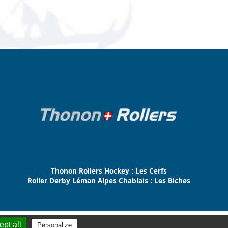
Thonon Rollers Hockey : Les Cerfs
Roller Derby Léman Alpes Chablais : Les Biches
te internet thonon
clicandgo.com
pt all
Personalize