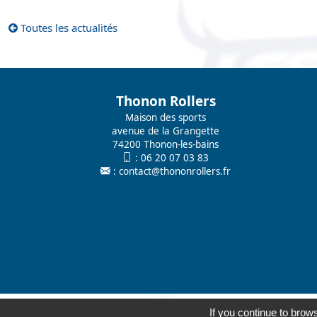
Toutes les actualités
Thonon Rollers
Maison des sports
avenue de la Grangette
74200 Thonon-les-bains
:
06 20 07 03 83
:
contact@thononrollers.fr
© 2026
Agence Web Thonon Les Ba
If you continue to brows