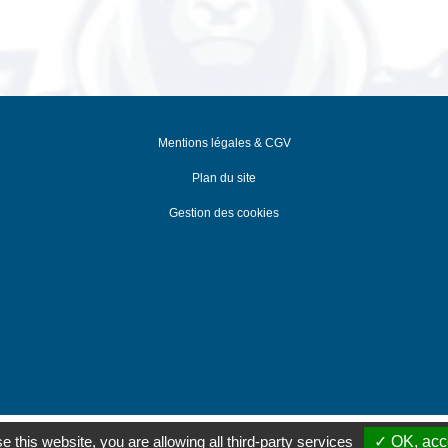
Mentions légales & CGV
Plan du site
Gestion des cookies
ins
-
Référencement Google Thonon Les Bains
Clic And Go
création si
e this website, you are allowing all third-party services
✓ OK, acce