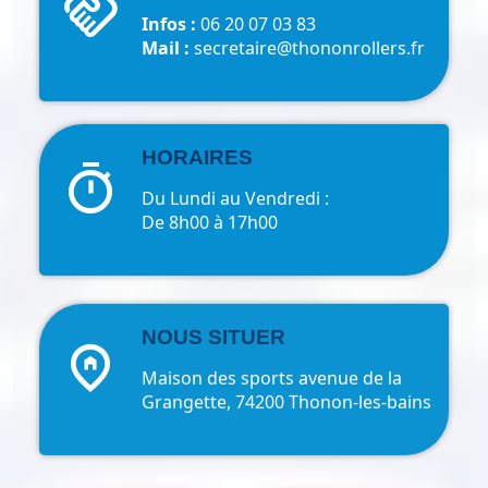
handshake
Infos :
06 20 07 03 83
Mail :
secretaire@thononrollers.fr
HORAIRES
timer
Du Lundi au Vendredi :
De 8h00 à 17h00
NOUS SITUER
home_pin
Maison des sports avenue de la
Grangette, 74200 Thonon-les-bains