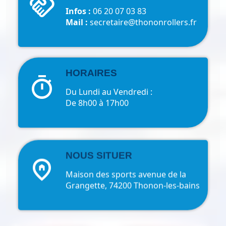
handshake
Infos :
06 20 07 03 83
Mail :
secretaire@thononrollers.fr
HORAIRES
timer
Du Lundi au Vendredi :
De 8h00 à 17h00
NOUS SITUER
home_pin
Maison des sports avenue de la
Grangette, 74200 Thonon-les-bains