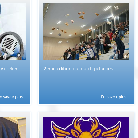
Aurélien
2ème édition du match peluches
n savoir plus...
En savoir plus...