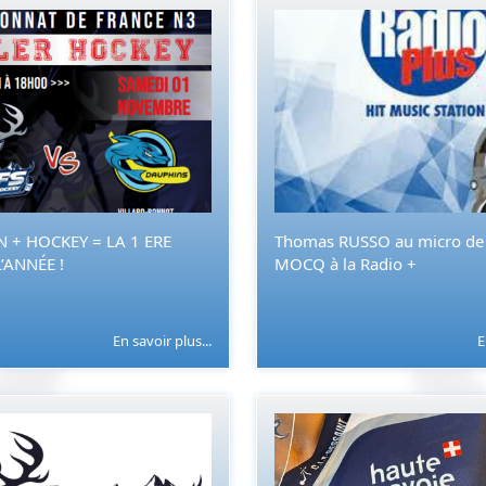
 + HOCKEY = LA 1 ERE
Thomas RUSSO au micro de 
’ANNÉE !
MOCQ à la Radio +
En savoir plus...
E