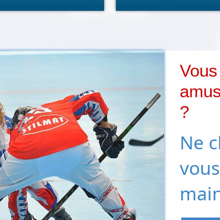
Vous 
amusa
?
Ne c
vous
main