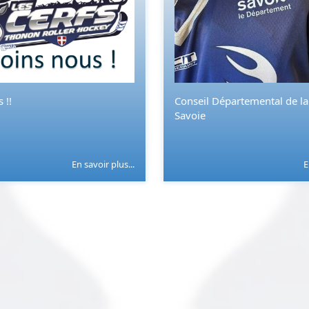
 !!
Conseil Départemental de l
Savoie
En savoir plus...
E