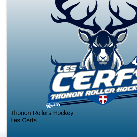
Thonon Rollers Hockey
Les Cerfs