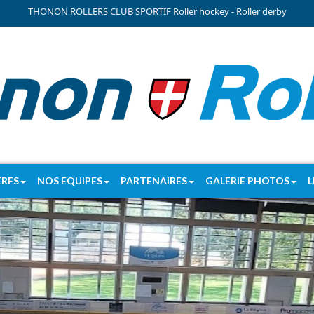
THONON ROLLERS CLUB SPORTIF Roller hockey - Roller derby
ERFS
NOS EQUIPES
PARTENAIRES
GALERIE PHOTOS
L